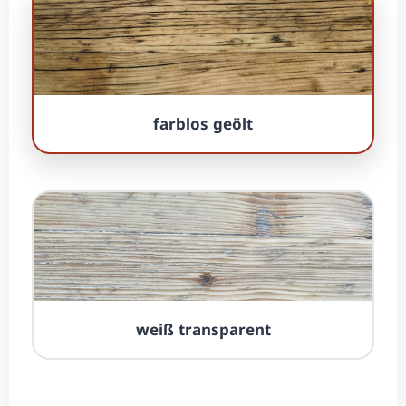
farblos geölt
weiß trans­parent